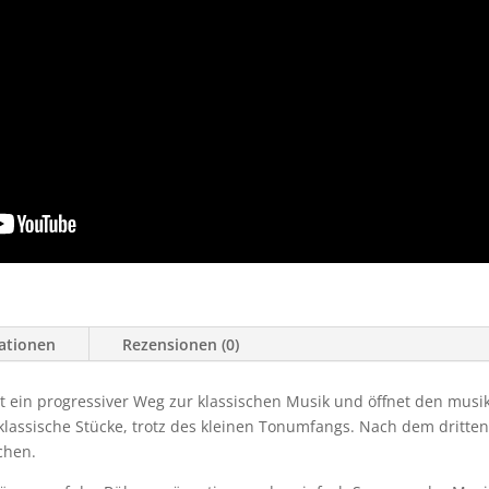
mationen
Rezensionen (0)
st ein progressiver Weg zur klassischen Musik und öffnet den musik
klassische Stücke, trotz des kleinen Tonumfangs. Nach dem dritten
chen.