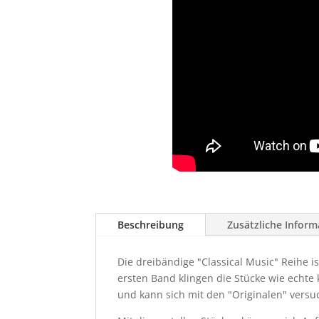
Beschreibung
Zusätzliche Infor
Die dreibändige "Classical Music" Reihe i
ersten Band klingen die Stücke wie echte 
und kann sich mit den "Originalen" versu