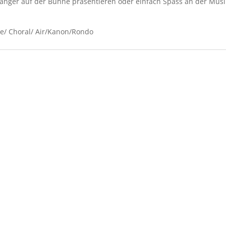
fänger auf der Bühne präsentieren oder einfach Spass an der Mus
e/ Choral/ Air/Kanon/Rondo