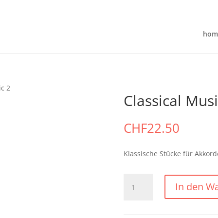
hom
ic 2
Classical Musi
CHF
22.50
Klassische Stücke für Akkord
Classical
In den W
Music
2
Menge