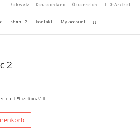
Schweiz
Deutschland
Österreich
0-Artikel
e
shop
kontakt
My account
c 2
eon mit Einzelton/MIII
arenkorb