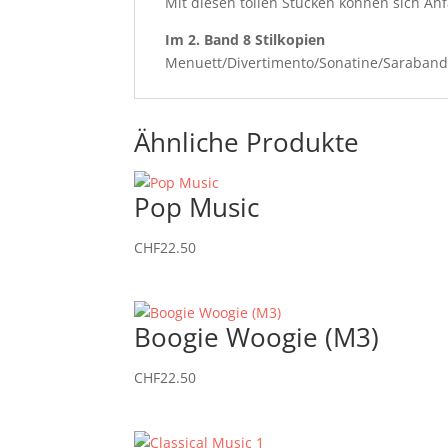
Mit diesen tollen Stücken können sich An
Im 2. Band 8 Stilkopien
Menuett/Divertimento/Sonatine/Saraband
Ähnliche Produkte
Pop Music
CHF
22.50
Boogie Woogie (M3)
CHF
22.50