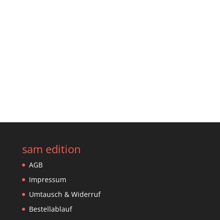
Gewicht der Sendung. Päckchen und Pakete
werden von DHL montags bis samstags
zugestellt. Zudem können Sie auch gerne
eine abweichende Lieferadresse angeben.
sam edition
AGB
Impressum
Umtausch & Widerruf
Bestellablauf