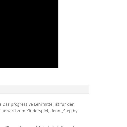
.Das progressive Lehrmittel ist für den
ache wird zum Kinderspiel, denn „Step by