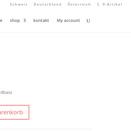
Schweiz
Deutschland
Österreich
0-Artikel
e
shop
kontakt
My account
1
rdbass
arenkorb