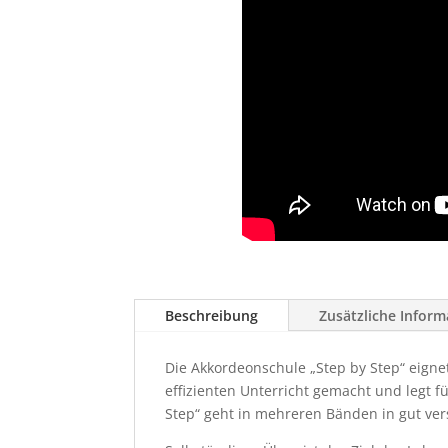
Beschreibung
Zusätzliche Infor
Die Akkordeonschule „Step by Step“ eignet
effizienten Unterricht gemacht und legt 
Step“ geht in mehreren Bänden in gut ver