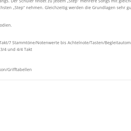
gangs. Der Schüler findet zu jedem „Step“ mehrere Songs mit glei
chsten „Step“ nehmen. Gleichzeitig werden die Grundlagen sehr gut
odien.
/Takt/7 Stammtöne/Notenwerte bis Achtelnote/Tasten/Begleitautom
3/4 und 4/4 Takt
kon/Grifftabellen