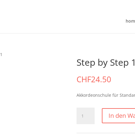
hom
 1
Step by Step 
CHF
24.50
Akkordeonschule für Standa
Step
In den W
by
Step
1