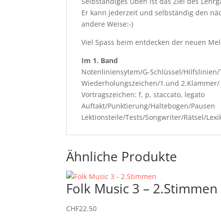
Selbständiges Üben ist das Ziel des Lehr
Er kann jederzeit und selbständig den nä
andere Weise:-)
Viel Spass beim entdecken der neuen Mel
Im 1. Band
Notenliniensytem/G-Schlüssel/Hilfslinien
Wiederholungszeichen/1.und 2.Klammer/ 
Vortragszeichen: f, p, staccato, legato
Auftakt/Punktierung/Haltebogen/Pausen
Lektionsteile/Tests/Songwriter/Rätsel/Lexi
Ähnliche Produkte
Folk Music 3 – 2.Stimmen
CHF
22.50