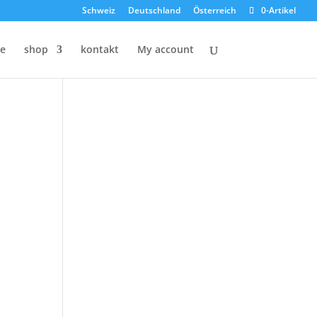
Schweiz
Deutschland
Österreich
0-Artikel
e
shop
kontakt
My account