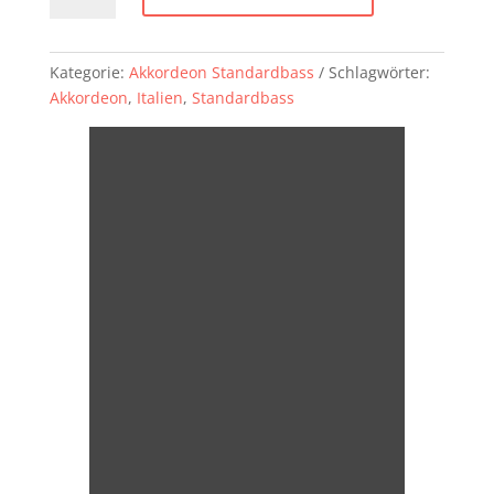
Menge
Kategorie:
Akkordeon Standardbass
Schlagwörter:
Akkordeon
,
Italien
,
Standardbass