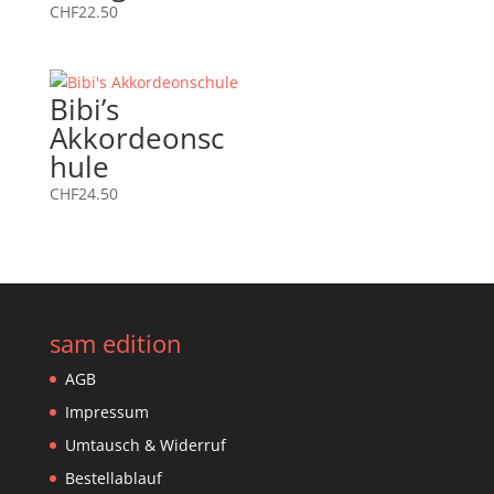
CHF
22.50
Bibi’s
Akkordeonsc
hule
CHF
24.50
sam edition
AGB
Impressum
Umtausch & Widerruf
Bestellablauf